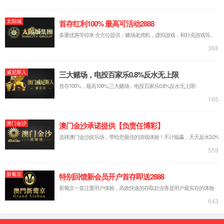
168
1
19.63
170
亿+
研发人员
研发投入
研发人员占比
专利
%
*2024年
发展历程
从光伏到汽车，好博体育已开启多元业务布局
国际化战略迎来里程碑突破，美国、土耳其
2025年
光伏胶膜业务启动；
汽车调光膜市场实现零突破，独家产品墨影