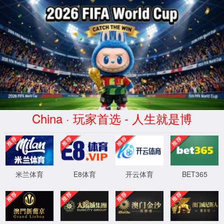
好博体育
STOCK CODE:688680
中文
XML 地图
关
于
我
们
致力成为国际领先的高分子材料“智”造企业
关于好博体育
你的位置：
首页
关于好博体育
企业简介
致力成为国际领先的高分子材料
“智”
造