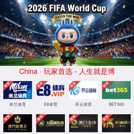
好博体育
STOCK CODE:688680
中文
XML 地图
光
伏
胶
膜
产品与解决方案
你的位置：
首页
产品与解决方案
光伏
光伏胶膜
TOPCon组件封装
TOPCon抗UVID解决方
TOPCon抗UVID解决方